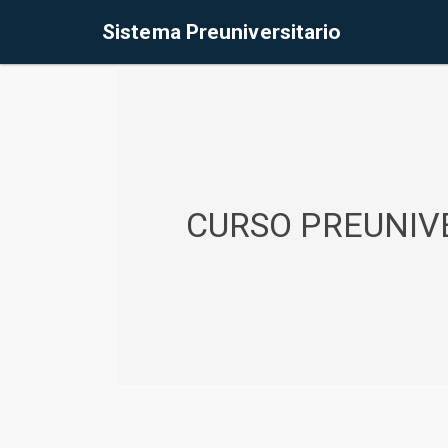
%<@page contentType="text/html" pageEncoding="UTF-8"%>
Sistema Preuniversitario
CURSO PREUNIVE