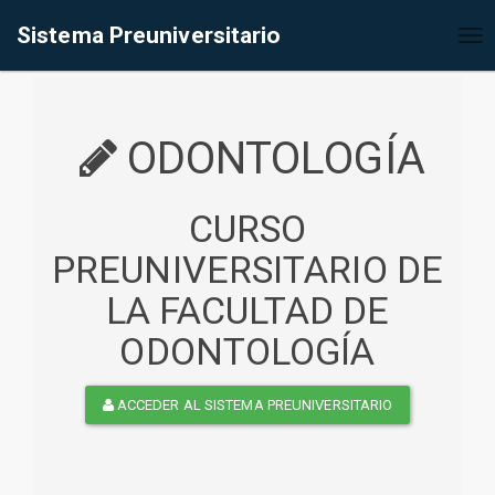
%<@page contentType="text/html" pageEncoding="UTF-8"%>
Sistema Preuniversitario
Tog
nav
ODONTOLOGÍA
CURSO
PREUNIVERSITARIO DE
LA FACULTAD DE
ODONTOLOGÍA
ACCEDER AL SISTEMA PREUNIVERSITARIO