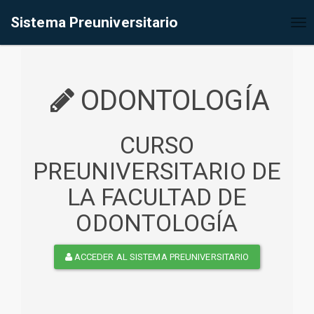
%<@page contentType="text/html" pageEncoding="UTF-8"%>
Sistema Preuniversitario
Tog
nav
ODONTOLOGÍA
CURSO
PREUNIVERSITARIO DE
LA FACULTAD DE
ODONTOLOGÍA
ACCEDER AL SISTEMA PREUNIVERSITARIO