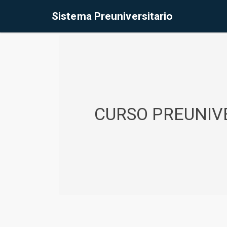
%<@page contentType="text/html" pageEncoding="UTF-8"%>
Sistema Preuniversitario
CURSO PREUNIVE