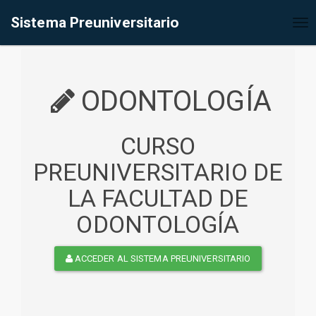
%<@page contentType="text/html" pageEncoding="UTF-8"%>
Sistema Preuniversitario
Tog
nav
ODONTOLOGÍA
CURSO
PREUNIVERSITARIO DE
LA FACULTAD DE
ODONTOLOGÍA
ACCEDER AL SISTEMA PREUNIVERSITARIO