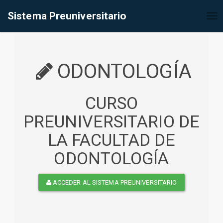
%<@page contentType="text/html" pageEncoding="UTF-8"%>
Sistema Preuniversitario
Tog
nav
ODONTOLOGÍA
CURSO
PREUNIVERSITARIO DE
LA FACULTAD DE
ODONTOLOGÍA
ACCEDER AL SISTEMA PREUNIVERSITARIO