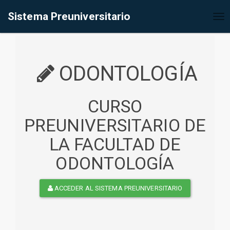
%<@page contentType="text/html" pageEncoding="UTF-8"%>
Sistema Preuniversitario
Tog
nav
ODONTOLOGÍA
CURSO
PREUNIVERSITARIO DE
LA FACULTAD DE
ODONTOLOGÍA
ACCEDER AL SISTEMA PREUNIVERSITARIO