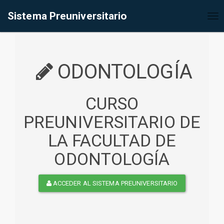
%<@page contentType="text/html" pageEncoding="UTF-8"%>
Sistema Preuniversitario
Tog
nav
ODONTOLOGÍA
CURSO
PREUNIVERSITARIO DE
LA FACULTAD DE
ODONTOLOGÍA
ACCEDER AL SISTEMA PREUNIVERSITARIO