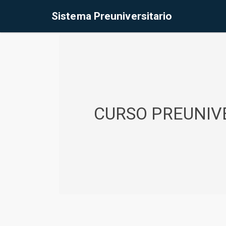
%<@page contentType="text/html" pageEncoding="UTF-8"%>
Sistema Preuniversitario
CURSO PREUNIVE