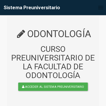
%<@page contentType="text/html" pageEncoding="UTF-8"%>
Sistema Preuniversitario
Tog
nav
ODONTOLOGÍA
CURSO
PREUNIVERSITARIO DE
LA FACULTAD DE
ODONTOLOGÍA
ACCEDER AL SISTEMA PREUNIVERSITARIO