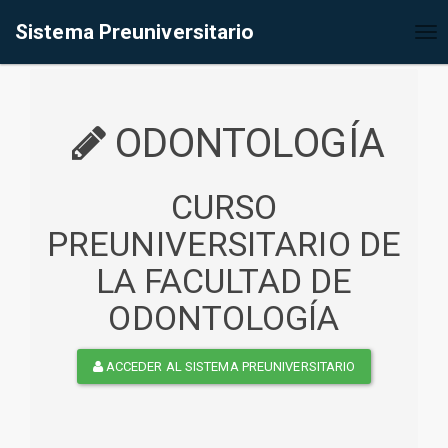
%<@page contentType="text/html" pageEncoding="UTF-8"%>
Sistema Preuniversitario
Tog
nav
ODONTOLOGÍA
CURSO
PREUNIVERSITARIO DE
LA FACULTAD DE
ODONTOLOGÍA
ACCEDER AL SISTEMA PREUNIVERSITARIO