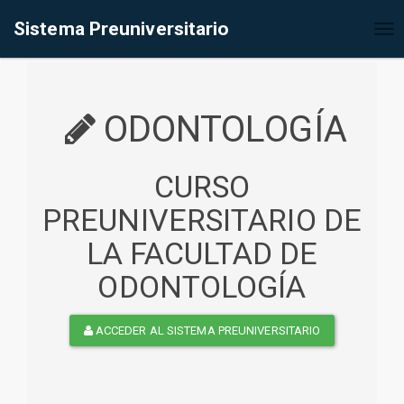
%<@page contentType="text/html" pageEncoding="UTF-8"%>
Sistema Preuniversitario
Tog
nav
ODONTOLOGÍA
CURSO
PREUNIVERSITARIO DE
LA FACULTAD DE
ODONTOLOGÍA
ACCEDER AL SISTEMA PREUNIVERSITARIO