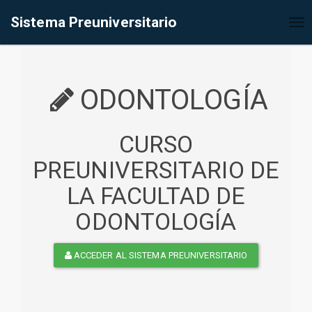
%<@page contentType="text/html" pageEncoding="UTF-8"%>
Sistema Preuniversitario
Tog
nav
ODONTOLOGÍA
CURSO
PREUNIVERSITARIO DE
LA FACULTAD DE
ODONTOLOGÍA
ACCEDER AL SISTEMA PREUNIVERSITARIO