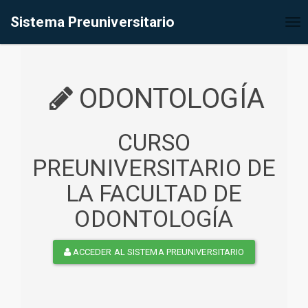
%<@page contentType="text/html" pageEncoding="UTF-8"%>
Sistema Preuniversitario
Tog
nav
ODONTOLOGÍA
CURSO
PREUNIVERSITARIO DE
LA FACULTAD DE
ODONTOLOGÍA
ACCEDER AL SISTEMA PREUNIVERSITARIO