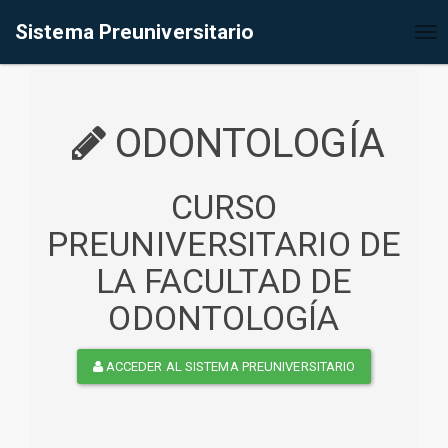
%<@page contentType="text/html" pageEncoding="UTF-8"%>
Sistema Preuniversitario
Tog
nav
ODONTOLOGÍA
CURSO
PREUNIVERSITARIO DE
LA FACULTAD DE
ODONTOLOGÍA
ACCEDER AL SISTEMA PREUNIVERSITARIO