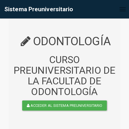
%<@page contentType="text/html" pageEncoding="UTF-8"%>
Sistema Preuniversitario
Tog
nav
ODONTOLOGÍA
CURSO
PREUNIVERSITARIO DE
LA FACULTAD DE
ODONTOLOGÍA
ACCEDER AL SISTEMA PREUNIVERSITARIO