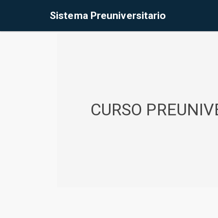
%<@page contentType="text/html" pageEncoding="UTF-8"%>
Sistema Preuniversitario
CURSO PREUNIVE