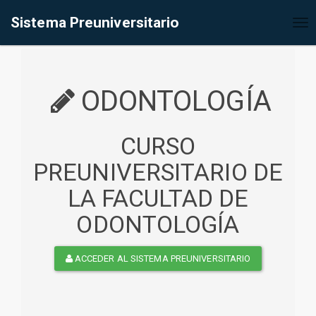
%<@page contentType="text/html" pageEncoding="UTF-8"%>
Sistema Preuniversitario
Tog
nav
ODONTOLOGÍA
CURSO
PREUNIVERSITARIO DE
LA FACULTAD DE
ODONTOLOGÍA
ACCEDER AL SISTEMA PREUNIVERSITARIO