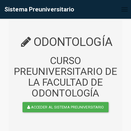
%<@page contentType="text/html" pageEncoding="UTF-8"%>
Sistema Preuniversitario
Tog
nav
ODONTOLOGÍA
CURSO
PREUNIVERSITARIO DE
LA FACULTAD DE
ODONTOLOGÍA
ACCEDER AL SISTEMA PREUNIVERSITARIO