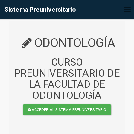
%<@page contentType="text/html" pageEncoding="UTF-8"%>
Sistema Preuniversitario
Tog
nav
ODONTOLOGÍA
CURSO
PREUNIVERSITARIO DE
LA FACULTAD DE
ODONTOLOGÍA
ACCEDER AL SISTEMA PREUNIVERSITARIO