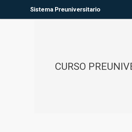
%<@page contentType="text/html" pageEncoding="UTF-8"%>
Sistema Preuniversitario
CURSO PREUNIVE