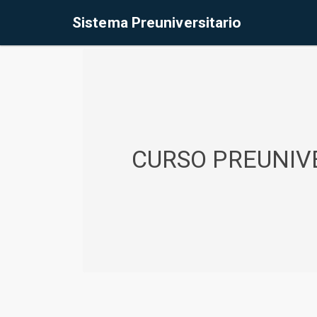
%<@page contentType="text/html" pageEncoding="UTF-8"%>
Sistema Preuniversitario
CURSO PREUNIVE