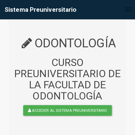
%<@page contentType="text/html" pageEncoding="UTF-8"%>
Sistema Preuniversitario
Tog
nav
ODONTOLOGÍA
CURSO
PREUNIVERSITARIO DE
LA FACULTAD DE
ODONTOLOGÍA
ACCEDER AL SISTEMA PREUNIVERSITARIO