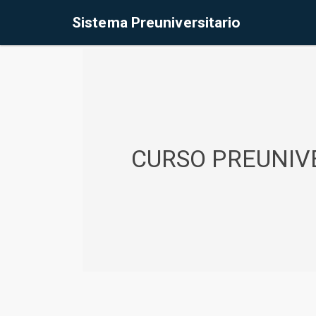
%<@page contentType="text/html" pageEncoding="UTF-8"%>
Sistema Preuniversitario
CURSO PREUNIVE