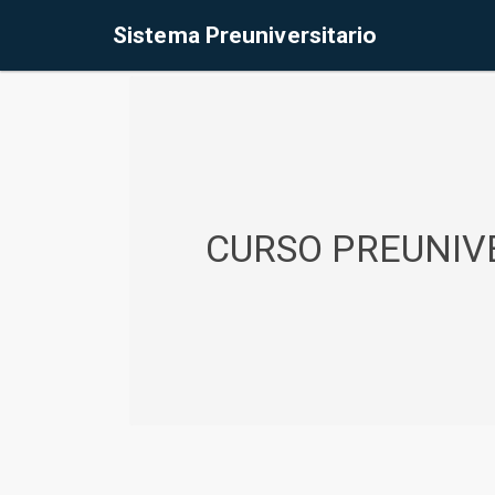
%<@page contentType="text/html" pageEncoding="UTF-8"%>
Sistema Preuniversitario
CURSO PREUNIVE