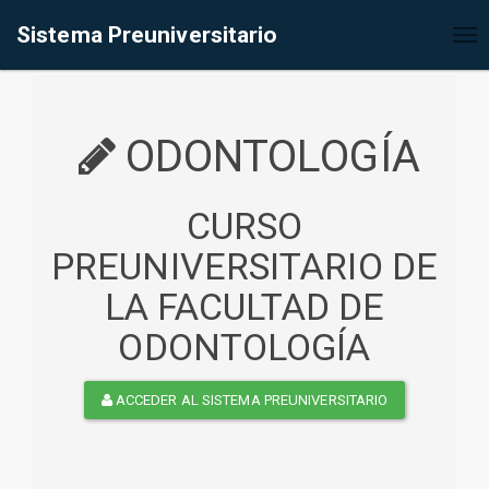
%<@page contentType="text/html" pageEncoding="UTF-8"%>
Sistema Preuniversitario
Tog
nav
ODONTOLOGÍA
CURSO
PREUNIVERSITARIO DE
LA FACULTAD DE
ODONTOLOGÍA
ACCEDER AL SISTEMA PREUNIVERSITARIO