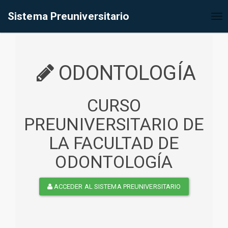
%<@page contentType="text/html" pageEncoding="UTF-8"%>
Sistema Preuniversitario
Tog
nav
ODONTOLOGÍA
CURSO
PREUNIVERSITARIO DE
LA FACULTAD DE
ODONTOLOGÍA
ACCEDER AL SISTEMA PREUNIVERSITARIO