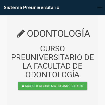
%<@page contentType="text/html" pageEncoding="UTF-8"%>
Sistema Preuniversitario
Tog
nav
ODONTOLOGÍA
CURSO
PREUNIVERSITARIO DE
LA FACULTAD DE
ODONTOLOGÍA
ACCEDER AL SISTEMA PREUNIVERSITARIO