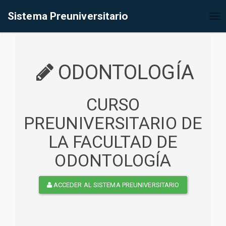
%<@page contentType="text/html" pageEncoding="UTF-8"%>
Sistema Preuniversitario
Tog
nav
ODONTOLOGÍA
CURSO
PREUNIVERSITARIO DE
LA FACULTAD DE
ODONTOLOGÍA
ACCEDER AL SISTEMA PREUNIVERSITARIO