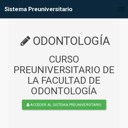
%<@page contentType="text/html" pageEncoding="UTF-8"%>
Sistema Preuniversitario
Tog
nav
ODONTOLOGÍA
CURSO
PREUNIVERSITARIO DE
LA FACULTAD DE
ODONTOLOGÍA
ACCEDER AL SISTEMA PREUNIVERSITARIO