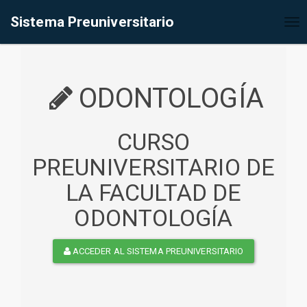
%<@page contentType="text/html" pageEncoding="UTF-8"%>
Sistema Preuniversitario
Tog
nav
ODONTOLOGÍA
CURSO
PREUNIVERSITARIO DE
LA FACULTAD DE
ODONTOLOGÍA
ACCEDER AL SISTEMA PREUNIVERSITARIO