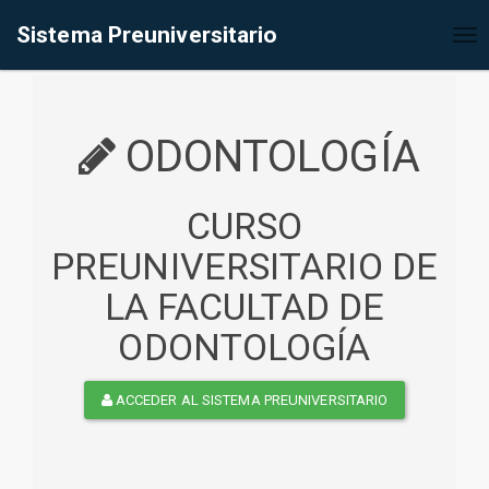
%<@page contentType="text/html" pageEncoding="UTF-8"%>
Sistema Preuniversitario
Tog
nav
ODONTOLOGÍA
CURSO
PREUNIVERSITARIO DE
LA FACULTAD DE
ODONTOLOGÍA
ACCEDER AL SISTEMA PREUNIVERSITARIO