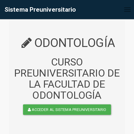
%<@page contentType="text/html" pageEncoding="UTF-8"%>
Sistema Preuniversitario
Tog
nav
ODONTOLOGÍA
CURSO
PREUNIVERSITARIO DE
LA FACULTAD DE
ODONTOLOGÍA
ACCEDER AL SISTEMA PREUNIVERSITARIO