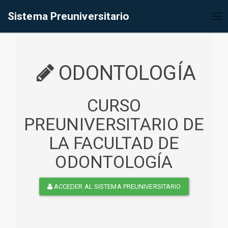
%<@page contentType="text/html" pageEncoding="UTF-8"%>
Sistema Preuniversitario
Tog
nav
ODONTOLOGÍA
CURSO
PREUNIVERSITARIO DE
LA FACULTAD DE
ODONTOLOGÍA
ACCEDER AL SISTEMA PREUNIVERSITARIO