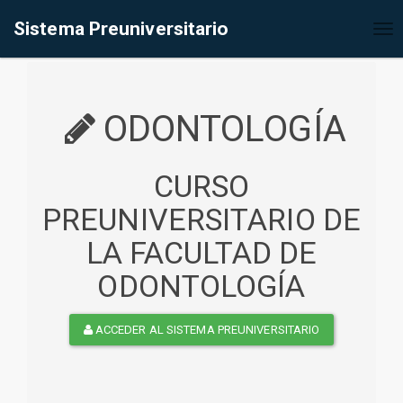
%<@page contentType="text/html" pageEncoding="UTF-8"%>
Sistema Preuniversitario
Tog
nav
ODONTOLOGÍA
CURSO
PREUNIVERSITARIO DE
LA FACULTAD DE
ODONTOLOGÍA
ACCEDER AL SISTEMA PREUNIVERSITARIO