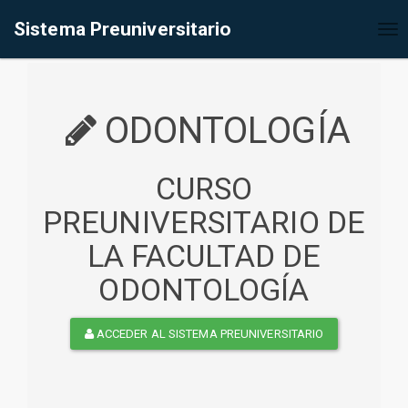
%<@page contentType="text/html" pageEncoding="UTF-8"%>
Sistema Preuniversitario
Tog
nav
ODONTOLOGÍA
CURSO
PREUNIVERSITARIO DE
LA FACULTAD DE
ODONTOLOGÍA
ACCEDER AL SISTEMA PREUNIVERSITARIO