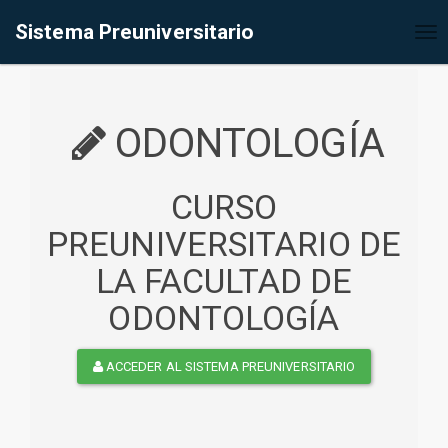
%<@page contentType="text/html" pageEncoding="UTF-8"%>
Sistema Preuniversitario
Tog
nav
ODONTOLOGÍA
CURSO
PREUNIVERSITARIO DE
LA FACULTAD DE
ODONTOLOGÍA
ACCEDER AL SISTEMA PREUNIVERSITARIO