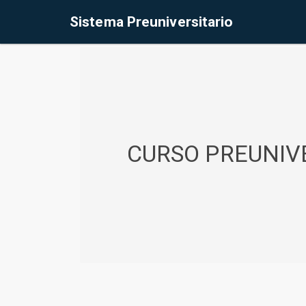
%<@page contentType="text/html" pageEncoding="UTF-8"%>
Sistema Preuniversitario
CURSO PREUNIVE