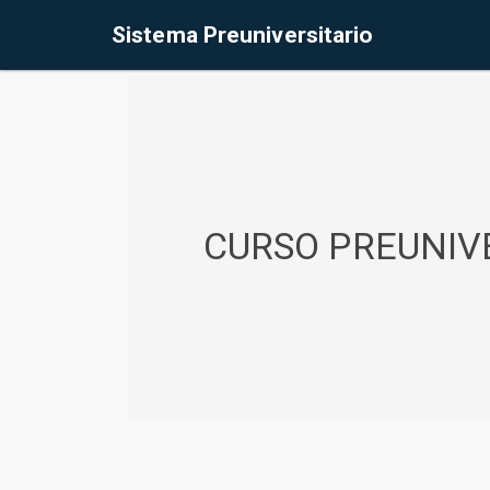
%<@page contentType="text/html" pageEncoding="UTF-8"%>
Sistema Preuniversitario
CURSO PREUNIVE