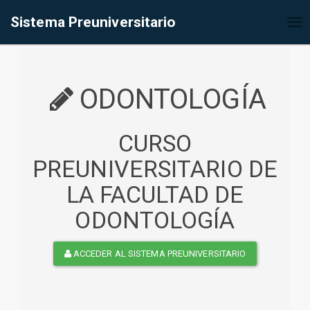
%<@page contentType="text/html" pageEncoding="UTF-8"%>
Sistema Preuniversitario
Tog
nav
ODONTOLOGÍA
CURSO
PREUNIVERSITARIO DE
LA FACULTAD DE
ODONTOLOGÍA
ACCEDER AL SISTEMA PREUNIVERSITARIO