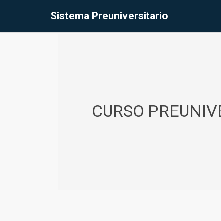
%<@page contentType="text/html" pageEncoding="UTF-8"%>
Sistema Preuniversitario
CURSO PREUNIVE