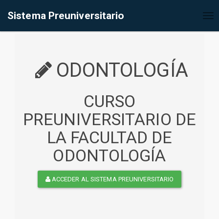
%<@page contentType="text/html" pageEncoding="UTF-8"%>
Sistema Preuniversitario
Tog
nav
ODONTOLOGÍA
CURSO
PREUNIVERSITARIO DE
LA FACULTAD DE
ODONTOLOGÍA
ACCEDER AL SISTEMA PREUNIVERSITARIO