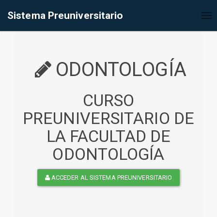
%<@page contentType="text/html" pageEncoding="UTF-8"%>
Sistema Preuniversitario
Tog
nav
ODONTOLOGÍA
CURSO
PREUNIVERSITARIO DE
LA FACULTAD DE
ODONTOLOGÍA
ACCEDER AL SISTEMA PREUNIVERSITARIO