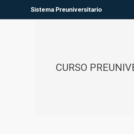
%<@page contentType="text/html" pageEncoding="UTF-8"%>
Sistema Preuniversitario
CURSO PREUNIVE