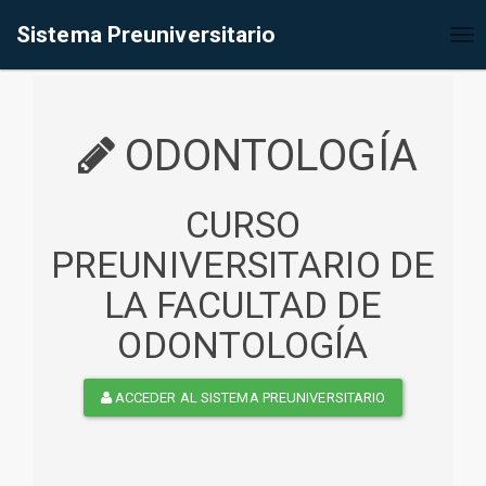
%<@page contentType="text/html" pageEncoding="UTF-8"%>
Sistema Preuniversitario
Tog
nav
ODONTOLOGÍA
CURSO
PREUNIVERSITARIO DE
LA FACULTAD DE
ODONTOLOGÍA
ACCEDER AL SISTEMA PREUNIVERSITARIO