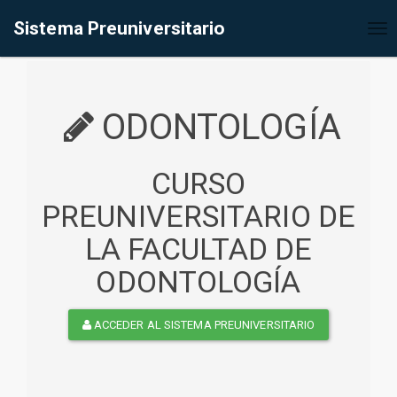
%<@page contentType="text/html" pageEncoding="UTF-8"%>
Sistema Preuniversitario
Tog
nav
ODONTOLOGÍA
CURSO
PREUNIVERSITARIO DE
LA FACULTAD DE
ODONTOLOGÍA
ACCEDER AL SISTEMA PREUNIVERSITARIO