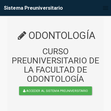
%<@page contentType="text/html" pageEncoding="UTF-8"%>
Sistema Preuniversitario
Tog
nav
ODONTOLOGÍA
CURSO
PREUNIVERSITARIO DE
LA FACULTAD DE
ODONTOLOGÍA
ACCEDER AL SISTEMA PREUNIVERSITARIO