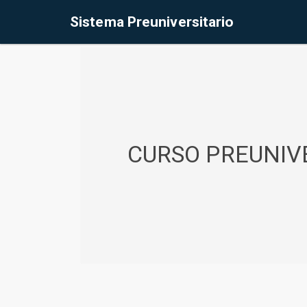
%<@page contentType="text/html" pageEncoding="UTF-8"%>
Sistema Preuniversitario
CURSO PREUNIVE