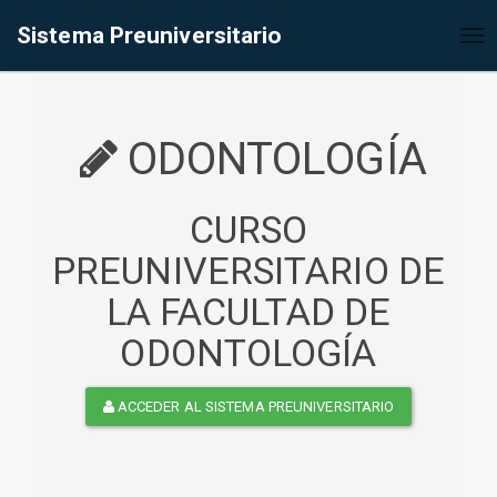
%<@page contentType="text/html" pageEncoding="UTF-8"%>
Sistema Preuniversitario
Tog
nav
ODONTOLOGÍA
CURSO
PREUNIVERSITARIO DE
LA FACULTAD DE
ODONTOLOGÍA
ACCEDER AL SISTEMA PREUNIVERSITARIO