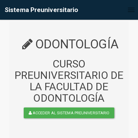
%<@page contentType="text/html" pageEncoding="UTF-8"%>
Sistema Preuniversitario
Tog
nav
ODONTOLOGÍA
CURSO
PREUNIVERSITARIO DE
LA FACULTAD DE
ODONTOLOGÍA
ACCEDER AL SISTEMA PREUNIVERSITARIO